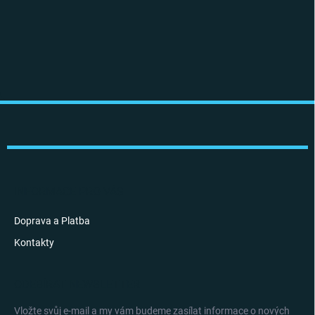
Z
á
p
a
t
í
INFORMACE PRO VÁS
Doprava a Platba
Kontakty
ODEBÍRAT NEWSLETTER
Vložte svůj e-mail a my vám budeme zasílat informace o nových