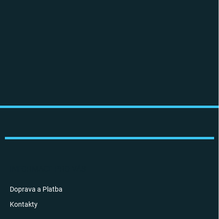
Z
á
p
a
t
í
INFORMACE PRO VÁS
Doprava a Platba
Kontakty