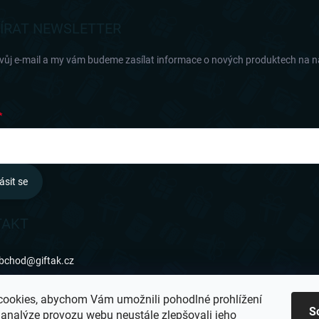
ÍRAT NEWSLETTER
svůj e-mail a my vám budeme zasílat informace o nových produktech na 
ásit se
TAKT
bchod
@
giftak.cz
31 320 162
ookies, abychom Vám umožnili pohodlné prohlížení
S
 analýze provozu webu neustále zlepšovali jeho
ifťák se mi líbí!