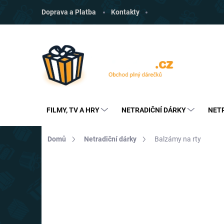
Přejít
Doprava a Platba
Kontakty
na
obsah
FILMY, TV A HRY
NETRADIČNÍ DÁRKY
NET
Domů
Netradiční dárky
Balzámy na rty