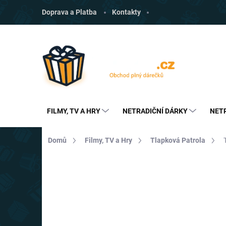
Přejít
Doprava a Platba
Kontakty
na
obsah
FILMY, TV A HRY
NETRADIČNÍ DÁRKY
NET
Domů
Filmy, TV a Hry
Tlapková Patrola