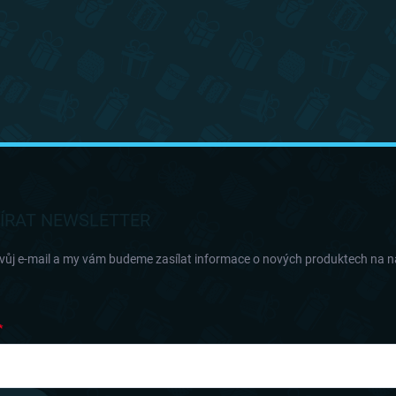
ÍRAT NEWSLETTER
svůj e-mail a my vám budeme zasílat informace o nových produktech na 