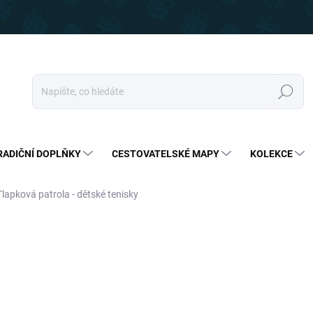
Hledat
RADIČNÍ DOPLŇKY
CESTOVATELSKÉ MAPY
KOLEKCE
Tlapková patrola - dětské tenisky