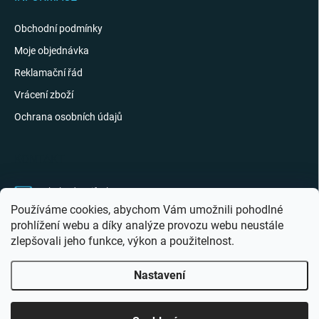
Obchodní podmínky
Moje objednávka
Reklamační řád
Vrácení zboží
Ochrana osobních údajů
KONTAKT
obchod
@
giftak.cz
Používáme cookies, abychom Vám umožnili pohodlné
731 320 162
prohlížení webu a díky analýze provozu webu neustále
zlepšovali jeho funkce, výkon a použitelnost.
Gifťák se mi líbí!
Nastavení
Copyright 2026
Giftak.cz
. Všechna práva vyhrazena.