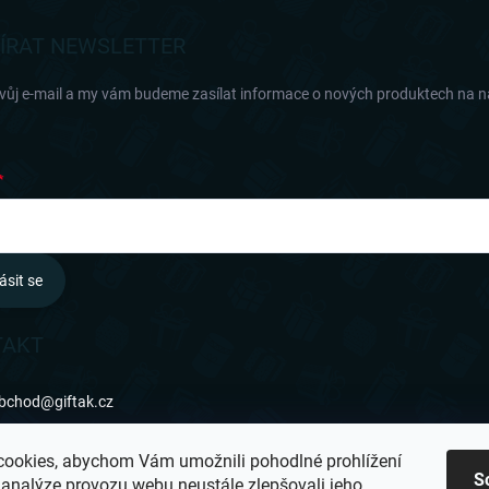
ÍRAT NEWSLETTER
svůj e-mail a my vám budeme zasílat informace o nových produktech na 
ásit se
TAKT
bchod
@
giftak.cz
31 320 162
ookies, abychom Vám umožnili pohodlné prohlížení
S
 analýze provozu webu neustále zlepšovali jeho
ifťák se mi líbí!