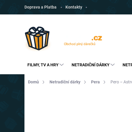
Přejít
Doprava a Platba
Kontakty
na
obsah
FILMY, TV A HRY
NETRADIČNÍ DÁRKY
NET
Domů
Netradiční dárky
Pera
Pero – Ast