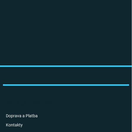
Z
á
p
a
t
í
INFORMACE PRO VÁS
Doprava a Platba
Kontakty