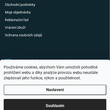
Obchodní podmínky
Moje objednávka
Reklamační řád
Vrácení zboží
Ochrana osobních údajů
KONTAKT
obchod
@
giftak.cz
Používáme cookies, abychom Vám umožnili pohodlné
731 320 162
prohlížení webu a díky analýze provozu webu neustále
zlepšovali jeho funkce, výkon a použitelnost.
Gifťák se mi líbí!
Nastavení
Copyright 2026
Giftak.cz
. Všechna práva vyhrazena.
Souhlasím