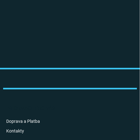
Z
á
p
a
t
í
INFORMACE PRO VÁS
Doprava a Platba
Kontakty