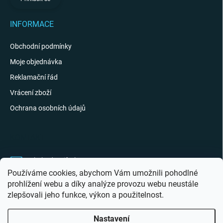
INFORMACE
Obchodní podmínky
Moje objednávka
Reklamační řád
Vrácení zboží
Ochrana osobních údajů
KONTAKT
obchod
@
giftak.cz
Používáme cookies, abychom Vám umožnili pohodlné
731 320 162
prohlížení webu a díky analýze provozu webu neustále
zlepšovali jeho funkce, výkon a použitelnost.
Gifťák se mi líbí!
Nastavení