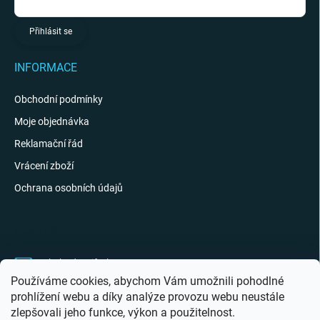
Přihlásit se
INFORMACE
Obchodní podmínky
Moje objednávka
Reklamační řád
Vrácení zboží
Ochrana osobních údajů
KONTAKT
obchod
@
giftak.cz
Používáme cookies, abychom Vám umožnili pohodlné
731 320 162
prohlížení webu a díky analýze provozu webu neustále
zlepšovali jeho funkce, výkon a použitelnost.
Gifťák se mi líbí!