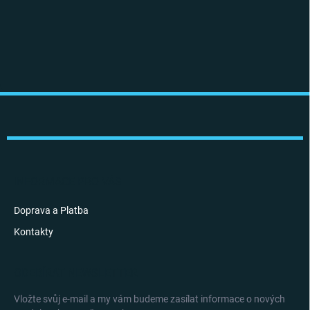
Z
á
p
a
t
í
INFORMACE PRO VÁS
Doprava a Platba
Kontakty
ODEBÍRAT NEWSLETTER
Vložte svůj e-mail a my vám budeme zasílat informace o nových