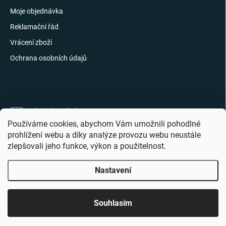
Moje objednávka
Reklamační řád
Vrácení zboží
Ochrana osobních údajů
KONTAKT
obchod
@
giftak.cz
Používáme cookies, abychom Vám umožnili pohodlné
731 320 162
prohlížení webu a díky analýze provozu webu neustále
zlepšovali jeho funkce, výkon a použitelnost.
Gifťák se mi líbí!
Nastavení
Copyright 2026
Giftak.cz
. Všechna práva vyhrazena.
Souhlasím
Vytvořil Shoptet