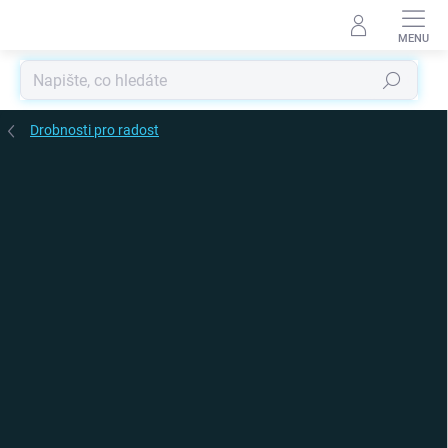
Přejít
na
obsah
Hledat
Drobnosti pro radost