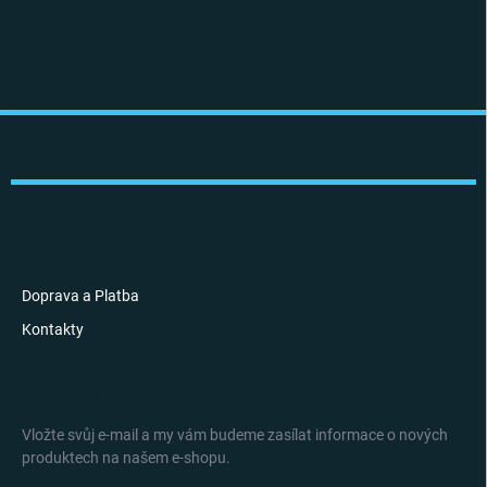
Z
á
p
a
t
í
INFORMACE PRO VÁS
Doprava a Platba
Kontakty
ODEBÍRAT NEWSLETTER
Vložte svůj e-mail a my vám budeme zasílat informace o nových
produktech na našem e-shopu.