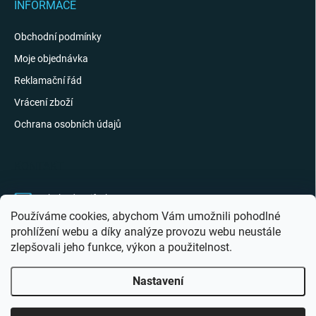
INFORMACE
Obchodní podmínky
Moje objednávka
Reklamační řád
Vrácení zboží
Ochrana osobních údajů
KONTAKT
obchod
@
giftak.cz
Používáme cookies, abychom Vám umožnili pohodlné
731 320 162
prohlížení webu a díky analýze provozu webu neustále
zlepšovali jeho funkce, výkon a použitelnost.
Gifťák se mi líbí!
Nastavení