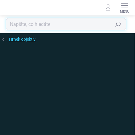
Přejít
na
obsah
Hledat
Hrnek objektiv