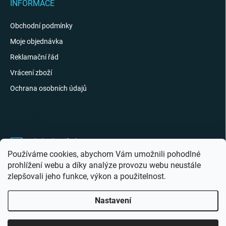
INFORMACE
Obchodní podmínky
Moje objednávka
Reklamační řád
Vrácení zboží
Ochrana osobních údajů
KONTAKT
obchod
@
giftak.cz
Používáme cookies, abychom Vám umožnili pohodlné
731 320 162
prohlížení webu a díky analýze provozu webu neustále
zlepšovali jeho funkce, výkon a použitelnost.
Gifťák se mi líbí!
Nastavení