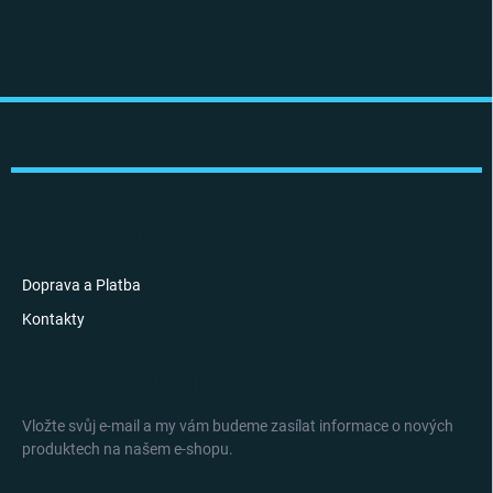
Z
á
p
a
t
í
INFORMACE PRO VÁS
Doprava a Platba
Kontakty
ODEBÍRAT NEWSLETTER
Vložte svůj e-mail a my vám budeme zasílat informace o nových
produktech na našem e-shopu.