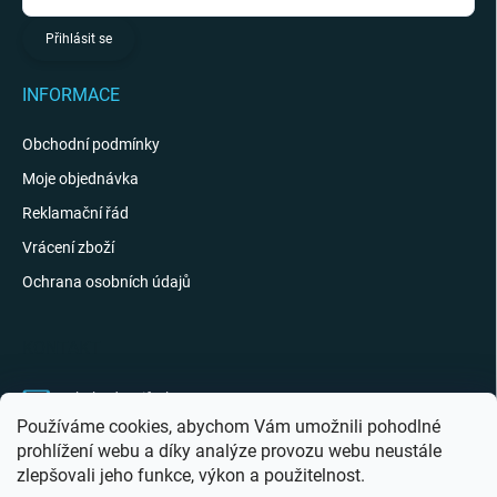
Přihlásit se
INFORMACE
Obchodní podmínky
Moje objednávka
Reklamační řád
Vrácení zboží
Ochrana osobních údajů
KONTAKT
obchod
@
giftak.cz
Používáme cookies, abychom Vám umožnili pohodlné
731 320 162
prohlížení webu a díky analýze provozu webu neustále
zlepšovali jeho funkce, výkon a použitelnost.
Gifťák se mi líbí!