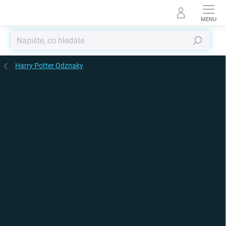
Přejít
na
obsah
Hledat
Harry Potter Odznaky