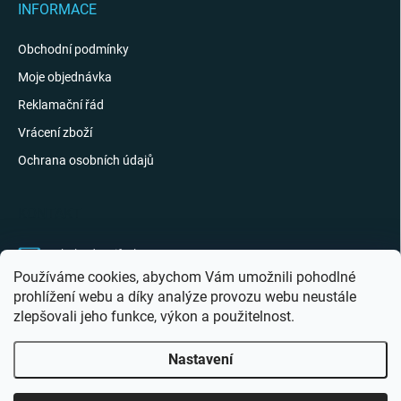
INFORMACE
Obchodní podmínky
Moje objednávka
Reklamační řád
Vrácení zboží
Ochrana osobních údajů
KONTAKT
obchod
@
giftak.cz
Používáme cookies, abychom Vám umožnili pohodlné
731 320 162
prohlížení webu a díky analýze provozu webu neustále
zlepšovali jeho funkce, výkon a použitelnost.
Gifťák se mi líbí!
Nastavení