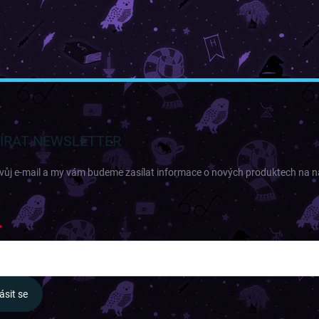
ÍRAT NEWSLETTER
svůj e-mail a my vám budeme zasílat informace o nových produktech na 
ásit se