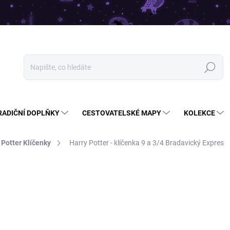
Hledat
RADIČNÍ DOPLŇKY
CESTOVATELSKÉ MAPY
KOLEKCE
 Potter Klíčenky
Harry Potter - klíčenka 9 a 3/4 Bradavický Expres