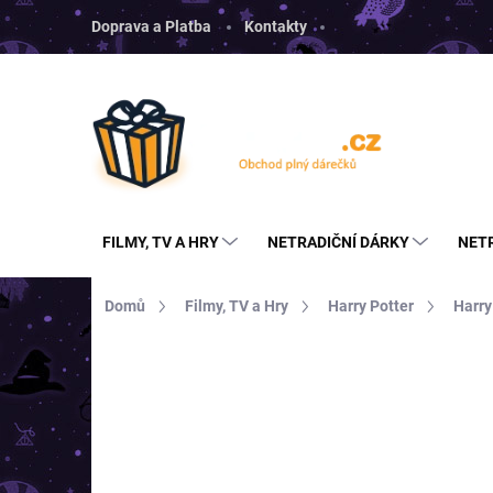
Přejít
Doprava a Platba
Kontakty
na
obsah
FILMY, TV A HRY
NETRADIČNÍ DÁRKY
NET
Domů
Filmy, TV a Hry
Harry Potter
Harry