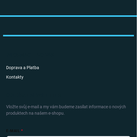
Z
á
p
a
t
í
INFORMACE PRO VÁS
Doprava a Platba
Kontakty
ODEBÍRAT NEWSLETTER
Vložte svůj e-mail a my vám budeme zasílat informace o nových
produktech na našem e-shopu.
E-MAIL