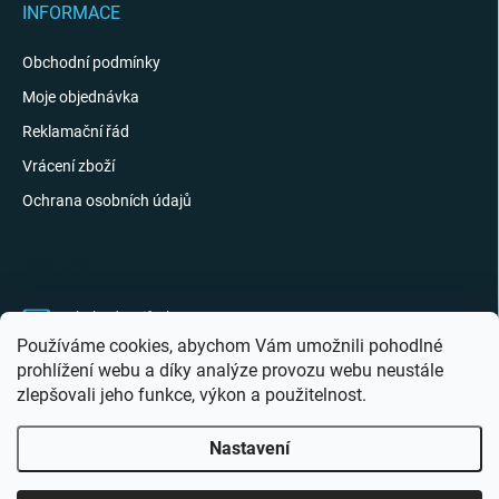
INFORMACE
Obchodní podmínky
Moje objednávka
Reklamační řád
Vrácení zboží
Ochrana osobních údajů
KONTAKT
obchod
@
giftak.cz
Používáme cookies, abychom Vám umožnili pohodlné
731 320 162
prohlížení webu a díky analýze provozu webu neustále
zlepšovali jeho funkce, výkon a použitelnost.
Gifťák se mi líbí!
Nastavení