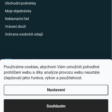
Obchodní podmínky
Moje objednávka
Reklamační řád
Vrácení zboží
Ochrana osobních údajů
KONTAKT
obchod
@
giftak.cz
Používáme cookies, abychom Vám umožnili pohodlné
731 320 162
prohlížení webu a díky analýze provozu webu neustále
zlepšovali jeho funkce, výkon a použitelnost.
Gifťák se mi líbí!
Nastavení
Copyright 2026
Giftak.cz
. Všechna práva vyhrazena.
Souhlasím
Vytvořil Shoptet