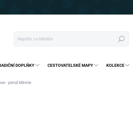
Hledat
RADIČNÍ DOPLŇKY
CESTOVATELSKÉ MAPY
KOLEKCE
se - penál Minnie