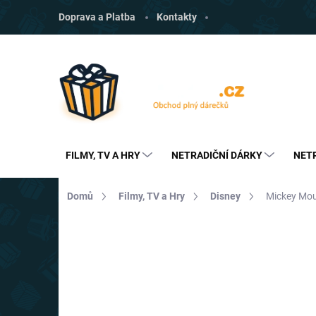
Přejít
Doprava a Platba
Kontakty
na
obsah
FILMY, TV A HRY
NETRADIČNÍ DÁRKY
NET
Domů
Filmy, TV a Hry
Disney
Mickey Mou