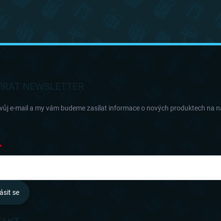
ÍRAT NEWSLETTER
svůj e-mail a my vám budeme zasílat informace o nových produktech na 
ásit se