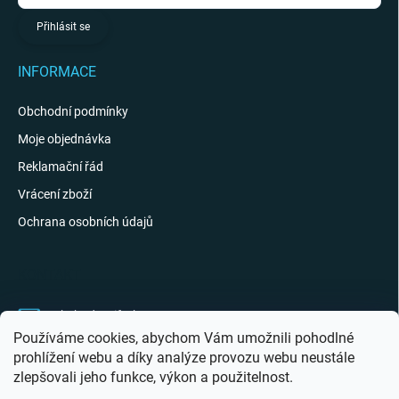
Přihlásit se
INFORMACE
Obchodní podmínky
Moje objednávka
Reklamační řád
Vrácení zboží
Ochrana osobních údajů
KONTAKT
obchod
@
giftak.cz
Používáme cookies, abychom Vám umožnili pohodlné
731 320 162
prohlížení webu a díky analýze provozu webu neustále
zlepšovali jeho funkce, výkon a použitelnost.
Gifťák se mi líbí!