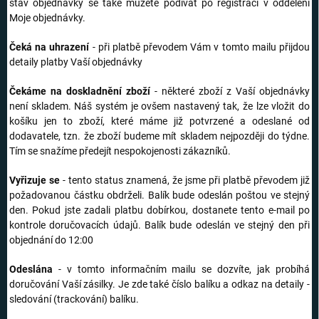
stav objednávky se také můžete podívat po registraci v oddělení
Moje objednávky.
Čeká na uhrazení
- při platbě převodem Vám v tomto mailu přijdou
detaily platby Vaší objednávky
Čekáme na doskladnění zboží
- některé zboží z Vaší objednávky
není skladem. Náš systém je ovšem nastavený tak, že lze vložit do
košíku jen to zboží, které máme již potvrzené a odeslané od
dodavatele, tzn. že zboží budeme mít skladem nejpozději do týdne.
Tím se snažíme předejít nespokojenosti zákazníků.
Vyřizuje se
- tento status znamená, že jsme při platbě převodem již
požadovanou částku obdrželi. Balík bude odeslán poštou ve stejný
den. Pokud jste zadali platbu dobírkou, dostanete tento e-mail po
kontrole doručovacích údajů. Balík bude odeslán ve stejný den při
objednání do 12:00
Odeslána
- v tomto informačním mailu se dozvíte, jak probíhá
doručování Vaší zásilky. Je zde také číslo balíku a odkaz na detaily -
sledování (trackování) balíku.