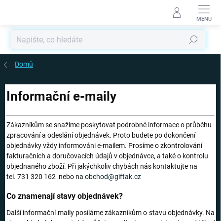
Přejít
na
obsah
Hledat
Domů
Informační e-maily
Zákazníkům se snažíme poskytovat podrobné informace o průběhu
zpracování a odeslání objednávek. Proto budete po dokončení
objednávky vždy informováni e-mailem. Prosíme o zkontrolování
fakturačních a doručovacích údajů v objednávce, a také o kontrolu
objednaného zboží. Při jakýchkoliv chybách nás kontaktujte na
tel.
731 320 162
nebo na
obchod@giftak.cz
Co znamenají stavy objednávek?
Další informační maily posíláme zákazníkům o stavu objednávky. Na