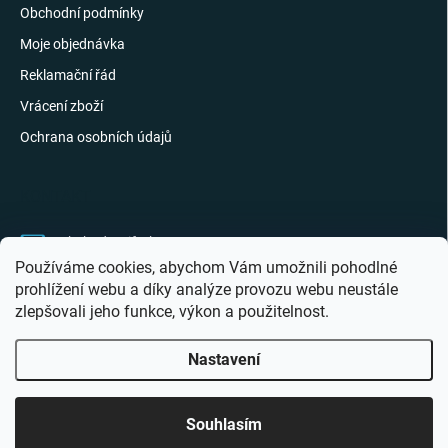
Obchodní podmínky
Moje objednávka
Reklamační řád
Vrácení zboží
Ochrana osobních údajů
KONTAKT
obchod
@
giftak.cz
Používáme cookies, abychom Vám umožnili pohodlné
731 320 162
prohlížení webu a díky analýze provozu webu neustále
zlepšovali jeho funkce, výkon a použitelnost.
Gifťák se mi líbí!
Nastavení
Copyright 2026
Giftak.cz
. Všechna práva vyhrazena.
Souhlasím
Vytvořil Shoptet