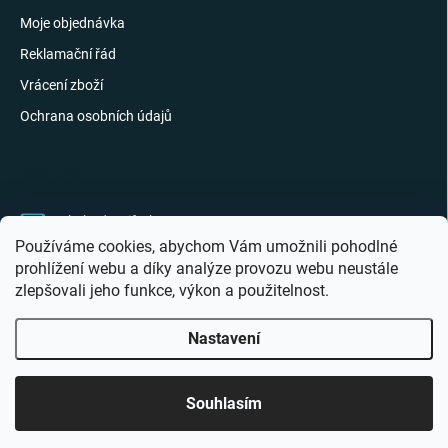
Moje objednávka
Reklamační řád
Vrácení zboží
Ochrana osobních údajů
KONTAKT
obchod
@
giftak.cz
Používáme cookies, abychom Vám umožnili pohodlné
731 320 162
prohlížení webu a díky analýze provozu webu neustále
zlepšovali jeho funkce, výkon a použitelnost.
Gifťák se mi líbí!
Nastavení
Copyright 2026
Giftak.cz
. Všechna práva vyhrazena.
Souhlasím
Vytvořil Shoptet