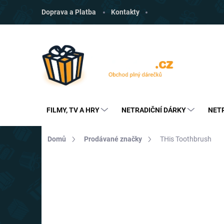
Přejít
Doprava a Platba
Kontakty
na
obsah
FILMY, TV A HRY
NETRADIČNÍ DÁRKY
NET
Domů
Prodávané značky
THis Toothbrush