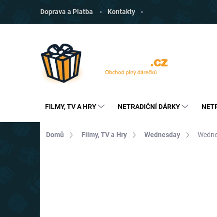
Přejít
Doprava a Platba
Kontakty
na
obsah
FILMY, TV A HRY
NETRADIČNÍ DÁRKY
NET
Domů
Filmy, TV a Hry
Wednesday
Wednes