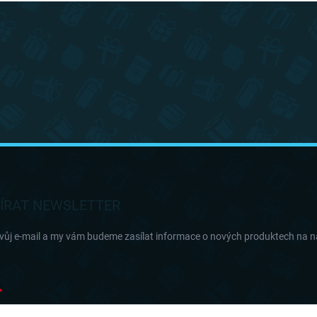
ÍRAT NEWSLETTER
svůj e-mail a my vám budeme zasílat informace o nových produktech na 