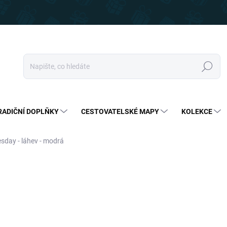
Hledat
RADIČNÍ DOPLŇKY
CESTOVATELSKÉ MAPY
KOLEKCE
day - láhev - modrá