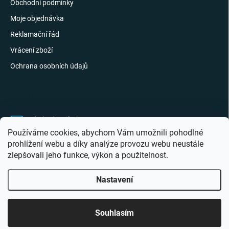
Obchodní podmínky
Moje objednávka
Reklamační řád
Vrácení zboží
Ochrana osobních údajů
KONTAKT
obchod
@
giftak.cz
Používáme cookies, abychom Vám umožnili pohodlné
731 320 162
prohlížení webu a díky analýze provozu webu neustále
zlepšovali jeho funkce, výkon a použitelnost.
Gifťák se mi líbí!
Nastavení
Copyright 2026
Giftak.cz
. Všechna práva vyhrazena.
Souhlasím
Vytvořil Shoptet