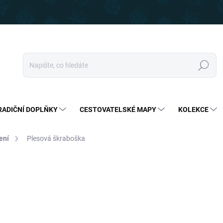
Hledat
RADIČNÍ DOPLŇKY
CESTOVATELSKÉ MAPY
KOLEKCE
ení
Plesová škraboška