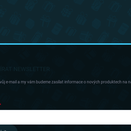
ÍRAT NEWSLETTER
svůj e-mail a my vám budeme zasílat informace o nových produktech na 