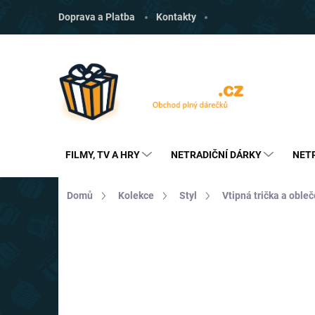
Přejít
Doprava a Platba
Kontakty
na
obsah
FILMY, TV A HRY
NETRADIČNÍ DÁRKY
NET
Domů
Kolekce
Styl
Vtipná trička a obleč