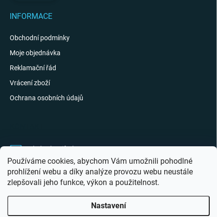
INFORMACE
Obchodní podmínky
Moje objednávka
Reklamační řád
Vrácení zboží
Ochrana osobních údajů
KONTAKT
obchod
@
giftak.cz
Používáme cookies, abychom Vám umožnili pohodlné
731 320 162
prohlížení webu a díky analýze provozu webu neustále
zlepšovali jeho funkce, výkon a použitelnost.
Gifťák se mi líbí!
Nastavení