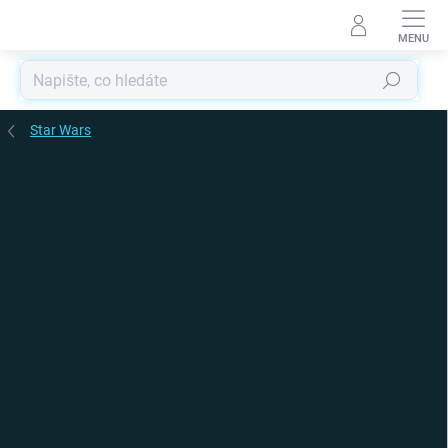
Přejít
na
obsah
Hledat
Star Wars