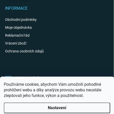
INFORMACE
Obchodní podmínky
Moje objednávka
Reklamační řád
Vrácení zboží
Ochrana osobních údajů
KONTAKT
obchod
@
giftak.cz
Používáme cookies, abychom Vám umožnili pohodlné
731 320 162
prohlížení webu a díky analýze provozu webu neustále
zlepšovali jeho funkce, výkon a použitelnost.
Gifťák se mi líbí!
Nastavení