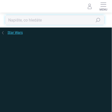
Přejít
na
obsah
Hledat
Star Wars