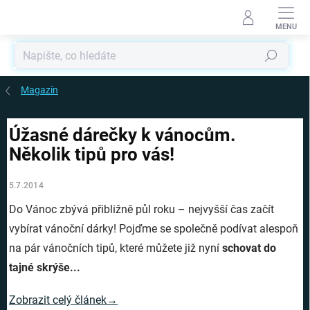
Přejít
na
obsah
Hledat
Magazín
Úžasné dárečky k vánocům.
Několik tipů pro vás!
5.7.2014
Do Vánoc zbývá přibližně půl roku – nejvyšší čas začít
vybírat vánoční dárky! Pojďme se společně podívat alespoň
na pár vánočních tipů, které můžete již nyní
schovat do
tajné skrýše...
Zobrazit celý článek→