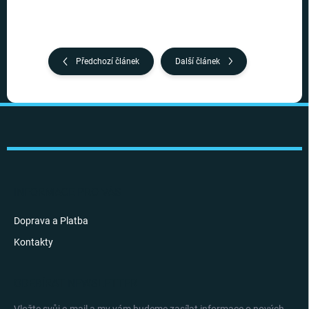
Předchozí článek
Další článek
Z
á
p
a
t
í
INFORMACE PRO VÁS
Doprava a Platba
Kontakty
ODEBÍRAT NEWSLETTER