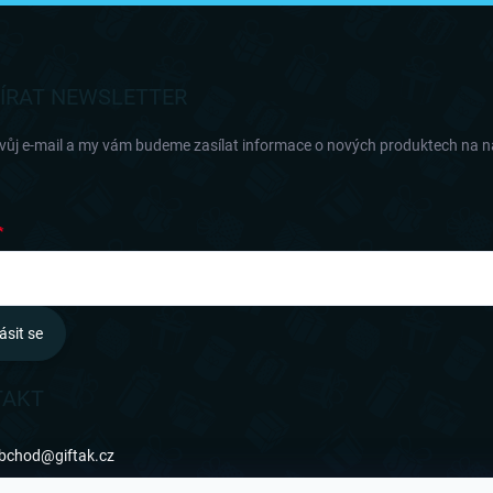
ÍRAT NEWSLETTER
svůj e-mail a my vám budeme zasílat informace o nových produktech na 
ásit se
TAKT
bchod
@
giftak.cz