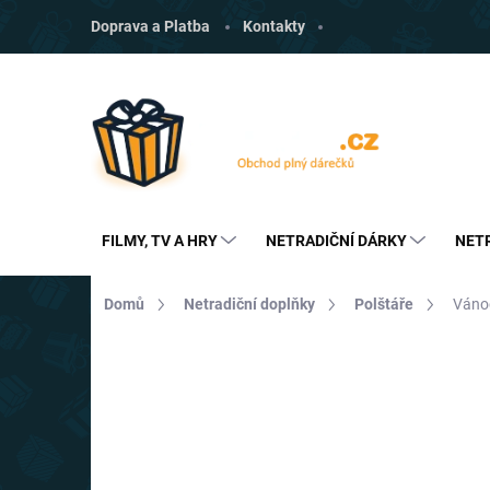
Přejít
Doprava a Platba
Kontakty
na
obsah
FILMY, TV A HRY
NETRADIČNÍ DÁRKY
NET
Domů
Netradiční doplňky
Polštáře
Váno