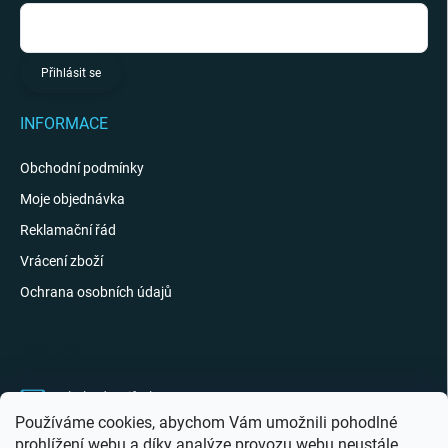
Přihlásit se
INFORMACE
Obchodní podmínky
Moje objednávka
Reklamační řád
Vrácení zboží
Ochrana osobních údajů
KONTAKT
obchod
@
giftak.cz
Používáme cookies, abychom Vám umožnili pohodlné
731 320 162
prohlížení webu a díky analýze provozu webu neustále