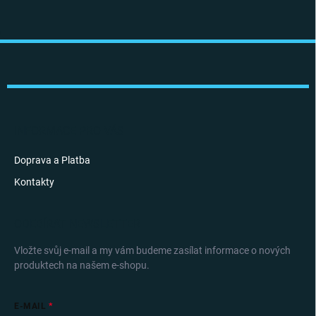
Z
á
p
a
t
í
INFORMACE PRO VÁS
Doprava a Platba
Kontakty
ODEBÍRAT NEWSLETTER
Vložte svůj e-mail a my vám budeme zasílat informace o nových
produktech na našem e-shopu.
E-MAIL