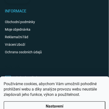
INFORMACE
Obchodní podmínky
Moje objednávka
Reklamační řád
Vrácení zboží
Ochrana osobních údajů
KONTAKT
obchod
@
giftak.cz
Používáme cookies, abychom Vám umožnili pohodlné
731 320 162
prohlížení webu a díky analýze provozu webu neustále
zlepšovali jeho funkce, výkon a použitelnost.
Gifťák se mi líbí!
Nastavení