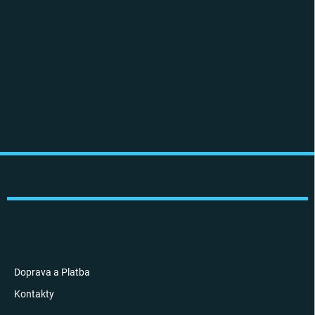
Z
á
p
a
t
í
INFORMACE PRO VÁS
Doprava a Platba
Kontakty