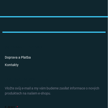
Z
á
p
a
t
í
INFORMACE PRO VÁS
Doprava a Platba
Kontakty
ODEBÍRAT NEWSLETTER
Vložte svůj e-mail a my vám budeme zasílat informace o nových
produktech na našem e-shopu.
E-MAIL