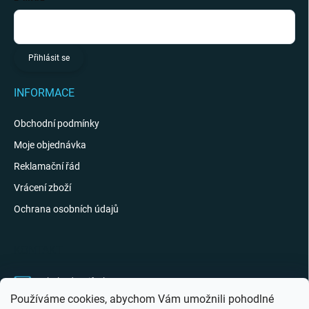
Přihlásit se
INFORMACE
Obchodní podmínky
Moje objednávka
Reklamační řád
Vrácení zboží
Ochrana osobních údajů
KONTAKT
obchod
@
giftak.cz
Používáme cookies, abychom Vám umožnili pohodlné
731 320 162