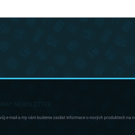
ÍRAT NEWSLETTER
svůj e-mail a my vám budeme zasílat informace o nových produktech na 