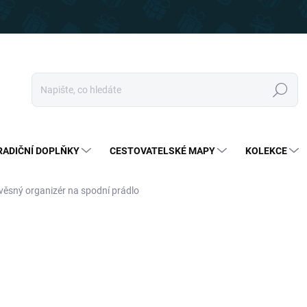
Hledat
RADIČNÍ DOPLŇKY
CESTOVATELSKÉ MAPY
KOLEKCE
věsný organizér na spodní prádlo