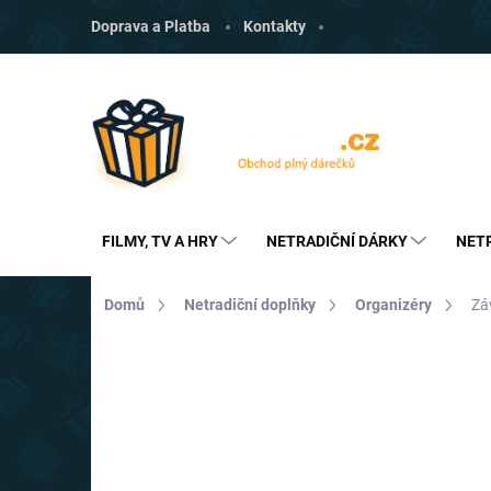
Přejít
Doprava a Platba
Kontakty
na
obsah
FILMY, TV A HRY
NETRADIČNÍ DÁRKY
NET
Domů
Netradiční doplňky
Organizéry
Zá