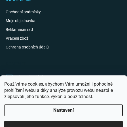
Obchodní podmínky
Moje objednávka
Reklamační řád
Vrácení zboží
Ochrana osobních údajů
KONTAKT
obchod
@
giftak.cz
Používáme cookies, abychom Vám umožnili pohodlné
731 320 162
prohlížení webu a díky analýze provozu webu neustále
zlepšovali jeho funkce, výkon a použitelnost.
Gifťák se mi líbí!
Nastavení
Copyright 2026
Giftak.cz
. Všechna práva vyhrazena.