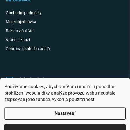
Obchodní podmínky
Moje objednávka
Reklamační řád
Vrácení zboží
Ochrana osobních údajů
KONTAKT
obchod
@
giftak.cz
Používáme cookies, abychom Vám umožnili pohodlné
731 320 162
prohlížení webu a díky analýze provozu webu neustále
zlepšovali jeho funkce, výkon a použitelnost.
Gifťák se mi líbí!
Nastavení
Copyright 2026
Giftak.cz
. Všechna práva vyhrazena.