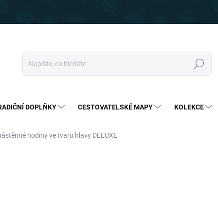
Hledat
RADIČNÍ DOPLŇKY
CESTOVATELSKÉ MAPY
KOLEKCE
nástěnné hodiny ve tvaru hlavy DELUXE