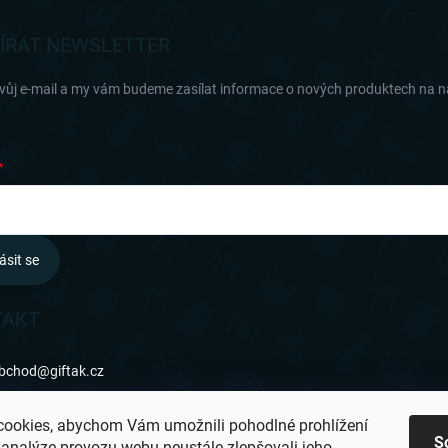
ÍRAT NEWSLETTER
svůj e-mail a my vám budeme zasílat informace o nových produktech na 
ásit se
TAKT
bchod
@
giftak.cz
31 320 162
ookies, abychom Vám umožnili pohodlné prohlížení
S
 analýze provozu webu neustále zlepšovali jeho