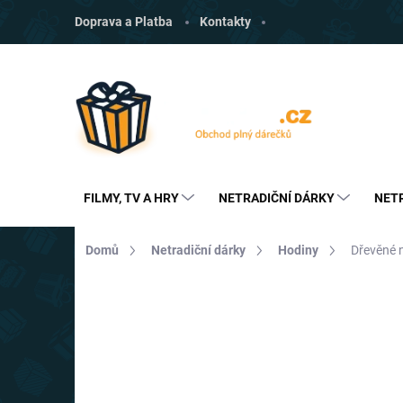
Přejít
Doprava a Platba
Kontakty
na
obsah
FILMY, TV A HRY
NETRADIČNÍ DÁRKY
NET
Domů
Netradiční dárky
Hodiny
Dřevěné 