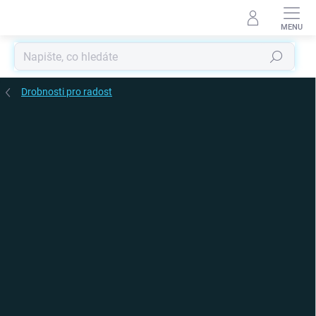
Přejít
na
obsah
Hledat
Drobnosti pro radost