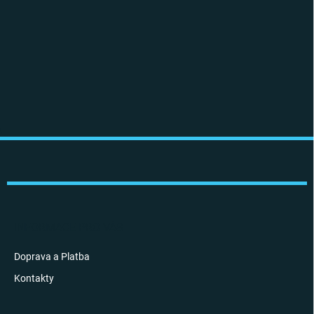
Z
á
p
a
t
í
INFORMACE PRO VÁS
Doprava a Platba
Kontakty