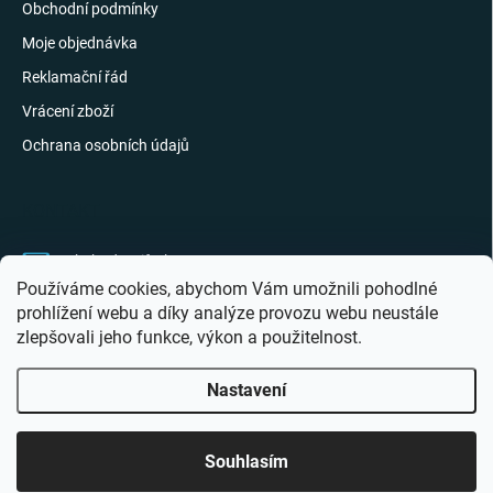
Obchodní podmínky
Moje objednávka
Reklamační řád
Vrácení zboží
Ochrana osobních údajů
KONTAKT
obchod
@
giftak.cz
Používáme cookies, abychom Vám umožnili pohodlné
731 320 162
prohlížení webu a díky analýze provozu webu neustále
zlepšovali jeho funkce, výkon a použitelnost.
Gifťák se mi líbí!
Nastavení
Copyright 2026
Giftak.cz
. Všechna práva vyhrazena.
Souhlasím
Vytvořil Shoptet