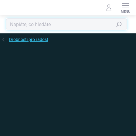
Přejít
na
obsah
Hledat
Drobnosti pro radost