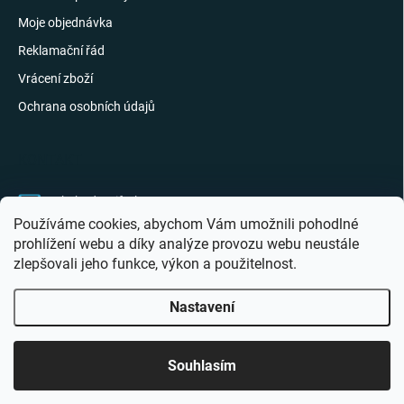
Moje objednávka
Reklamační řád
Vrácení zboží
Ochrana osobních údajů
KONTAKT
obchod
@
giftak.cz
Používáme cookies, abychom Vám umožnili pohodlné
731 320 162
prohlížení webu a díky analýze provozu webu neustále
zlepšovali jeho funkce, výkon a použitelnost.
Gifťák se mi líbí!
Nastavení
Copyright 2026
Giftak.cz
. Všechna práva vyhrazena.
Souhlasím
Vytvořil Shoptet