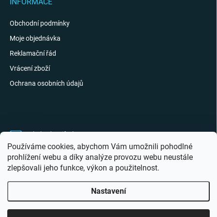
INFORMACE
Obchodní podmínky
Moje objednávka
Reklamační řád
Vrácení zboží
Ochrana osobních údajů
KONTAKT
obchod
@
giftak.cz
Používáme cookies, abychom Vám umožnili pohodlné
731 320 162
prohlížení webu a díky analýze provozu webu neustále
zlepšovali jeho funkce, výkon a použitelnost.
Gifťák se mi líbí!
Nastavení