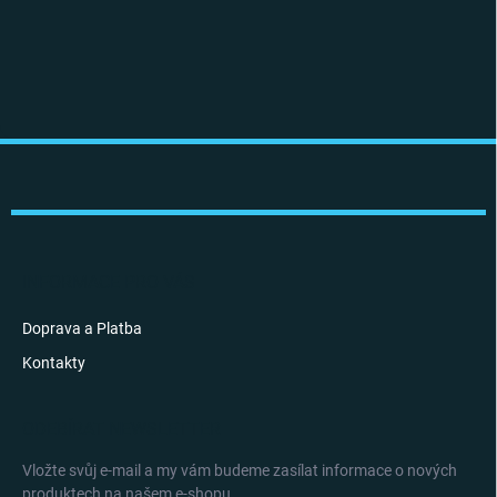
Z
á
p
a
t
í
INFORMACE PRO VÁS
Doprava a Platba
Kontakty
ODEBÍRAT NEWSLETTER
Vložte svůj e-mail a my vám budeme zasílat informace o nových
produktech na našem e-shopu.