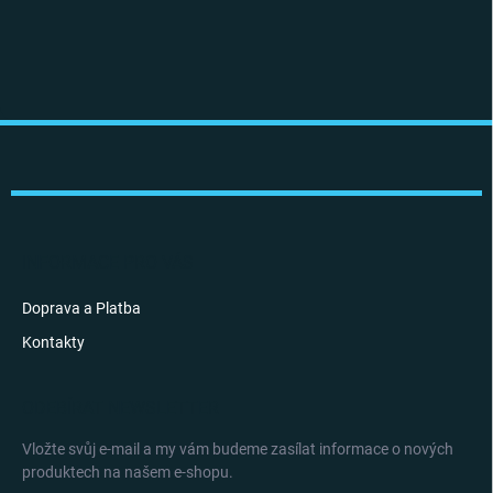
Z
á
p
a
t
í
INFORMACE PRO VÁS
Doprava a Platba
Kontakty
ODEBÍRAT NEWSLETTER
Vložte svůj e-mail a my vám budeme zasílat informace o nových
produktech na našem e-shopu.